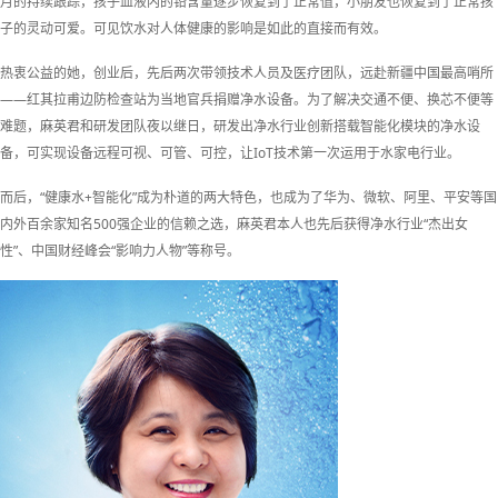
月的持续跟踪，孩子血液内的铅含量逐步恢复到了正常值，小朋友也恢复到了正常孩
子的灵动可爱。可见饮水对人体健康的影响是如此的直接而有效。
热衷公益的她，创业后，先后两次带领技术人员及医疗团队，远赴新疆中国最高哨所
——红其拉甫边防检查站为当地官兵捐赠净水设备。为了解决交通不便、换芯不便等
难题，麻英君和研发团队夜以继日，研发出净水行业创新搭载智能化模块的净水设
备，可实现设备远程可视、可管、可控，让IoT技术第一次运用于水家电行业。
而后，“健康水+智能化”成为朴道的两大特色，也成为了华为、微软、阿里、平安等国
内外百余家知名500强企业的信赖之选，麻英君本人也先后获得净水行业“杰出女
性”、中国财经峰会“影响力人物”等称号。