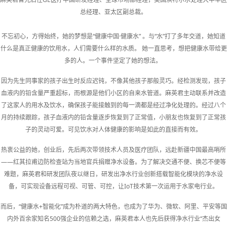
总经理、亚太区副总裁。
不忘初心，方得始终，她的梦想是“健康中国·健康水” 。与“水”打了多年交道，她知道
什么是真正健康的饮用水，人们需要什么样的水质。 她一直思考，想把健康水带给更
多的人。一个事件坚定了她的想法。
因为先生同事家的孩子出生时反应迟钝，不像其他孩子那般灵巧。经检测发现，孩子
血液内的铅含量严重超标，而根源是他们小区的自来水管道。麻英君主动联系并改造
了这家人的用水及饮水，确保孩子能接触到的每一滴都是经过净化处理的。经过八个
月的持续跟踪，孩子血液内的铅含量逐步恢复到了正常值，小朋友也恢复到了正常孩
子的灵动可爱。可见饮水对人体健康的影响是如此的直接而有效。
热衷公益的她，创业后，先后两次带领技术人员及医疗团队，远赴新疆中国最高哨所
——红其拉甫边防检查站为当地官兵捐赠净水设备。为了解决交通不便、换芯不便等
难题，麻英君和研发团队夜以继日，研发出净水行业创新搭载智能化模块的净水设
备，可实现设备远程可视、可管、可控，让IoT技术第一次运用于水家电行业。
而后，“健康水+智能化”成为朴道的两大特色，也成为了华为、微软、阿里、平安等国
内外百余家知名500强企业的信赖之选，麻英君本人也先后获得净水行业“杰出女