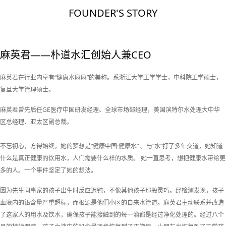
FOUNDER'S STORY
麻英君——朴道水汇创始人兼CEO
麻英君在行业内享有“健康水麻麻”的美称。系浙江大学工学学士，中科院工学硕士，
复旦大学管理硕士。
麻英君曾先后任GE医疗中国研发经理、全球市场部经理，美国滨特尔水处理大中华
区总经理、亚太区副总裁。
不忘初心，方得始终，她的梦想是“健康中国·健康水” 。与“水”打了多年交道，她知道
什么是真正健康的饮用水，人们需要什么样的水质。 她一直思考，想把健康水带给更
多的人。一个事件坚定了她的想法。
因为先生同事家的孩子出生时反应迟钝，不像其他孩子那般灵巧。经检测发现，孩子
血液内的铅含量严重超标，而根源是他们小区的自来水管道。麻英君主动联系并改造
了这家人的用水及饮水，确保孩子能接触到的每一滴都是经过净化处理的。经过八个